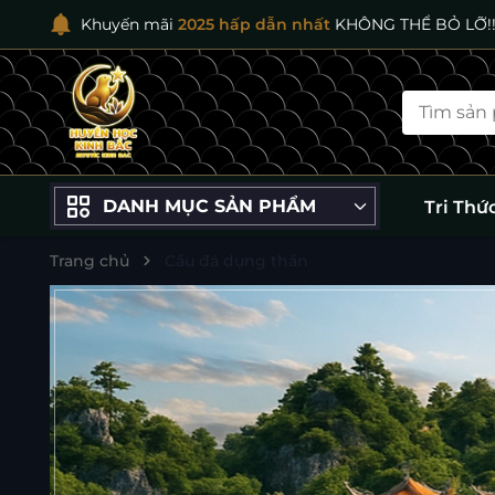
Khuyến mãi
2025 hấp dẫn nhất
KHÔNG THỂ BỎ LỠ!!
DANH MỤC SẢN PHẨM
Tri Thứ
Trang chủ
Cầu đá dụng thần