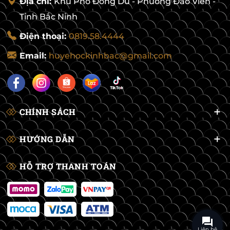
Địa chỉ:
Khu Phố Đông Du - Phường Đào Viên -
Tỉnh Bắc Ninh
Điện thoại:
0819.58.4444
Email:
huyehockinhbac@gmail.com
CHÍNH SÁCH
HƯỚNG DẪN
HỖ TRỢ THANH TOÁN
Liên hệ