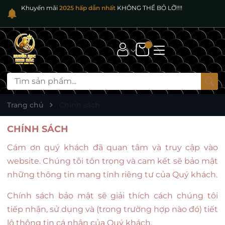
Khuyến mãi
2025 hấp dẫn nhất
KHÔNG THỂ BỎ LỠ!!!!
Trang chủ
Chính sách
CHÍNH SÁCH
Cám ơn quý khách đã quan tâm và truy cập vào
website. Chúng tôi tôn trọng và cam kết sẽ bảo mật
những thông tin mang tính riêng tư của Quý khách.
Chính sách bảo mật sẽ giải thích cách chúng tôi
tiếp nhận, sử dụng và (trong trường hợp nào đó) tiết
lộ thông tin cá nhân của Quý khách.