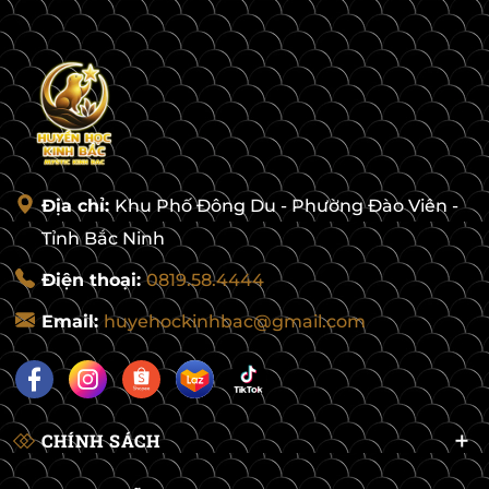
Địa chỉ:
Khu Phố Đông Du - Phường Đào Viên -
Tỉnh Bắc Ninh
Điện thoại:
0819.58.4444
Email:
huyehockinhbac@gmail.com
CHÍNH SÁCH