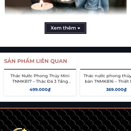
Xem thêm
SẢN PHẨM LIÊN QUAN
Thác Nước Phong Thủy Mini
Thác nước phong thủy
TNMKB17 – Thác Đá 3 Tầng
bàn TNMKB16 – Thiết
Chảy, Thu Hút Tài Lộc & May
thuật, mang tài lộc &
499.000₫
369.000₫
Mắn
Thông số kỹ thuật:
Thêm vào giỏ
Thêm vào giỏ
Xuất xứ: Nhập khẩu
Kích thước: 17 *17 *23 cm
Chất liệu: Nhựa cao cấp