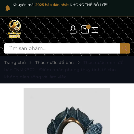
Khuyến mãi
2025 hấp dẫn nhất
KHÔNG THỂ BỎ LỠ!!!!
Trang chủ
Thác nước để bàn
Thác nước mini để
bàn TNMKB02 – Điểm nhấn phong thủy tinh tế cho
không gian sống và làm việc