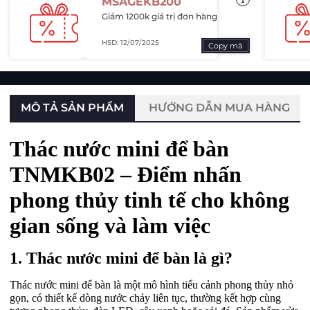
MSAGEKB200
Giảm 1200k giá trị đơn hàng
HSD: 12/07/2025
Copy mã
MÔ TẢ SẢN PHẨM
HƯỚNG DẪN MUA HÀNG
Thác nước mini để bàn
TNMKB02 – Điểm nhấn
phong thủy tinh tế cho không
gian sống và làm việc
1. Thác nước mini để bàn là gì?
Thác nước mini để bàn là một mô hình tiểu cảnh phong thủy nhỏ
gọn, có thiết kế dòng nước chảy liên tục, thường kết hợp cùng