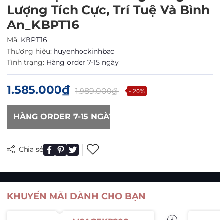
Lượng Tích Cực, Trí Tuệ Và Bình
An_KBPT16
Mã:
KBPT16
Thương hiệu:
huyenhockinhbac
Tình trạng:
Hàng order 7-15 ngày
1.585.000₫
1.989.000₫
- 20%
HÀNG ORDER 7-15 NGÀY
Chia sẻ
KHUYẾN MÃI DÀNH CHO BẠN