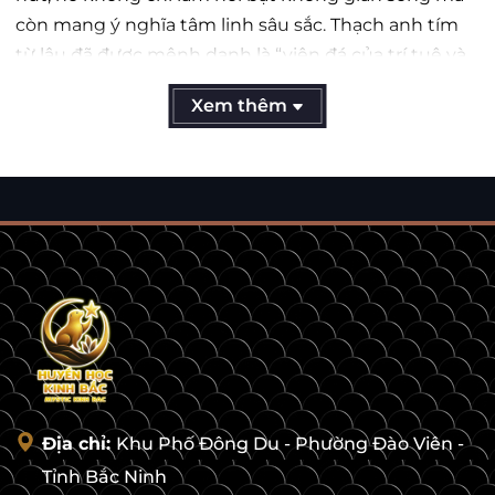
còn mang ý nghĩa tâm linh sâu sắc. Thạch anh tím
từ lâu đã được mệnh danh là “viên đá của trí tuệ và
tâm linh”, tượng trưng cho sự minh mẫn, sáng suốt
Xem thêm
và cân bằng cảm xúc.
Quả cầu được chế tác từ đá thạch anh tím tự nhiên
100%, trải qua hàng triệu năm hình thành trong
lòng đất, hấp thụ linh khí của trời đất. Chính vì vậy,
năng lượng từ quả cầu này vô cùng mạnh mẽ, có
khả năng lan tỏa nguồn sinh khí tích cực, đem lại
nhiều điều may mắn cho gia chủ.
Ý nghĩa phong thủy của quả cầu thạch
anh tím
Tăng cường trí tuệ và sự sáng suốt
Địa chỉ:
Khu Phố Đông Du - Phường Đào Viên -
Quả cầu thạch anh tím thường được những
Tỉnh Bắc Ninh
người làm công việc trí óc, lãnh đạo hay nhà