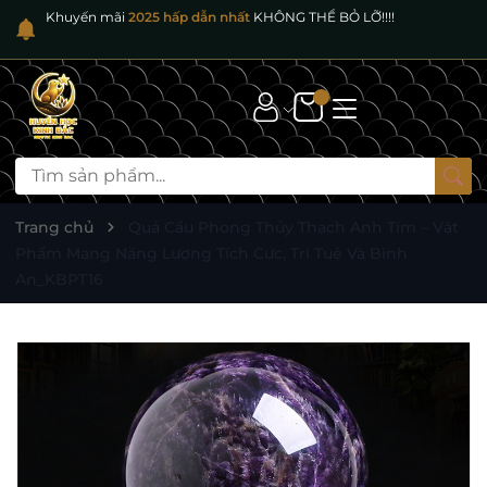
Khuyến mãi
2025 hấp dẫn nhất
KHÔNG THỂ BỎ LỠ!!!!
Trang chủ
Quả Cầu Phong Thủy Thạch Anh Tím – Vật
Phẩm Mang Năng Lượng Tích Cực, Trí Tuệ Và Bình
An_KBPT16