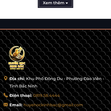
Xem thêm
Địa chỉ:
Khu Phố Đông Du - Phường Đào Viên -
Tỉnh Bắc Ninh
Điện thoại:
0819.58.4444
Email:
huyehockinhbac@gmail.com