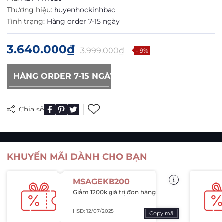
Thương hiệu:
huyenhockinhbac
Tình trạng:
Hàng order 7-15 ngày
3.640.000₫
3.999.000₫
- 9%
HÀNG ORDER 7-15 NGÀY
Chia sẻ
KHUYẾN MÃI DÀNH CHO BẠN
MSAGEKB200
Giảm 1200k giá trị đơn hàng
HSD: 12/07/2025
Copy mã