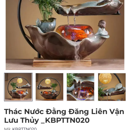
Mã giảm giá:
Ngày hết hạn:
Điều kiện:
Thác Nước Đằng Đăng Liên Vận
Lưu Thủy _KBPTTN020
Mã:
KBPTTN020