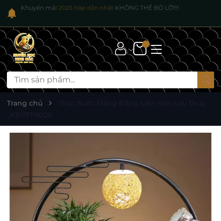
Khuyến mãi
2025 hấp dẫn nhất
KHÔNG THỂ BỎ LỠ!!!!
Trang chủ
Thác Nước Đằng Đăng Liên Vận Lưu Thủy
_KBPTTN020