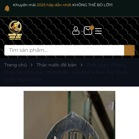
Khuyến mãi
2025 hấp dẫn nhất
KHÔNG THỂ BỎ LỠ!!!!
Trang chủ
Thác nước để bàn
Thác Nước Phong
Thủy Mini Để Bàn TNMKB09 – Hoa Sen & Bàn Tay Thiền
Định Thanh Tịnh