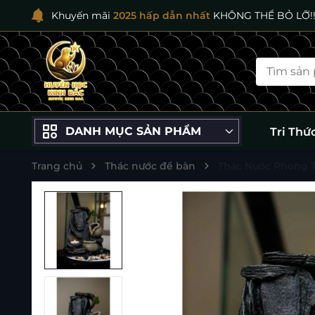
Khuyến mãi
2025 hấp dẫn nhất
KHÔNG THỂ BỎ LỠ!!
DANH MỤC SẢN PHẨM
Tri Thứ
Trang chủ
Thác nước để bàn
Thác Nước Phong T