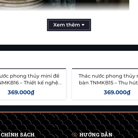
Xem thêm
ước phong thủy mini để
Thác nước phong thủy 
NMKB16 – Thiết kế nghệ
bàn TNMKB15 – Thu hút t
 mang tài lộc & bình an
trang trí sang trọ
369.000₫
369.000₫
hêm vào giỏ
Thêm vào giỏ
CHÍNH SÁCH
HƯỚNG DẪN