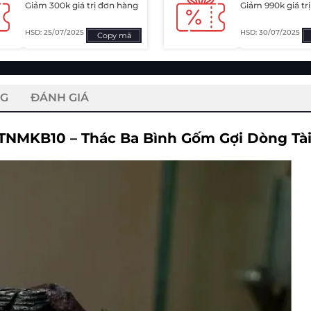
Giảm 300k giá trị đơn hàng
Giảm 990k giá tr
HSD: 25/07/2025
HSD: 30/07/2025
Copy mã
NG
ĐÁNH GIÁ
TNMKB10 – Thác Ba Bình Gốm Gợi Dòng Tài