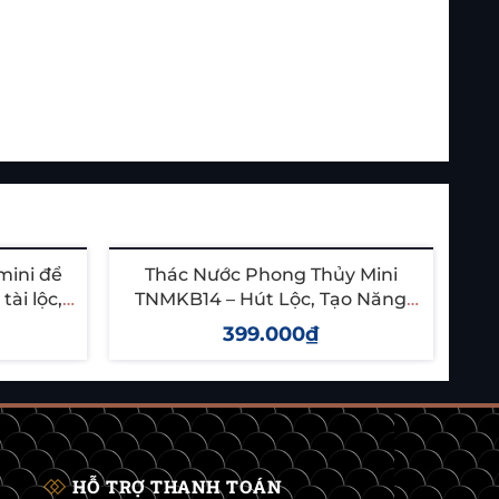
mini để
Thác Nước Phong Thủy Mini
ài lộc,
TNMKB14 – Hút Lộc, Tạo Năng
T
ng
Lượng Tích Cực Cho Không Gian
399.000₫
Sống
Thêm vào giỏ
HỖ TRỢ THANH TOÁN