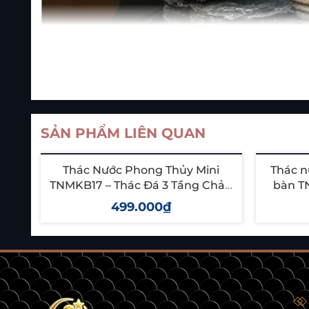
SẢN PHẨM LIÊN QUAN
Thác Nước Phong Thủy Mini
Thác n
TNMKB17 – Thác Đá 3 Tầng Chảy,
bàn T
Thu Hút Tài Lộc & May Mắn
thuật,
499.000₫
Thêm vào giỏ
T