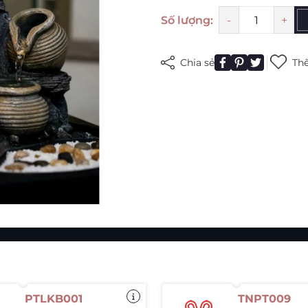
Mã giảm giá:
Số lượng:
-
+
Ngày hết hạn:
Chia sẻ
Thê
Điều kiện:
PTLKB001
TNPT009