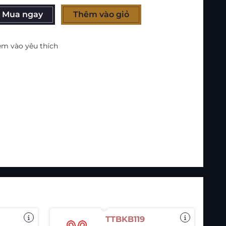
Mua ngay
Thêm vào giỏ
m vào yêu thích
TTBKB119