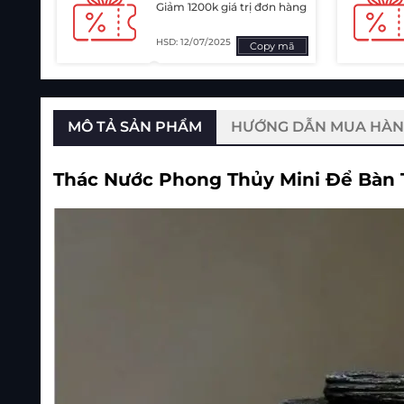
Giảm 1200k giá trị đơn hàng
HSD: 12/07/2025
Copy mã
MÔ TẢ SẢN PHẨM
HƯỚNG DẪN MUA HÀ
Thác Nước Phong Thủy Mini Để Bàn 