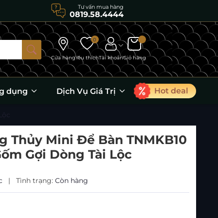
Tư vấn mua hàng
0819.58.4444
0
Cửa hàng
Yêu thích
Tài khoản
Giỏ hàng
Hot deal
g dụng
Dịch Vụ Giá Trị
Lộc
g Thủy Mini Để Bàn TNMKB10
Gốm Gợi Dòng Tài Lộc
ac
|
Tình trạng:
Còn hàng