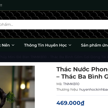
!!
c Nền
Thông Tin Huyền Học
Sản phẩm ứn
hủy Mini Để Bàn TNMKB10 – Thác Ba Bình Gốm Gợi Dòng Tài 
Thác Nước Phon
– Thác Ba Bình 
Mã:
TNMKB10
Thương hiệu:
huyenhockinhb
469.000₫