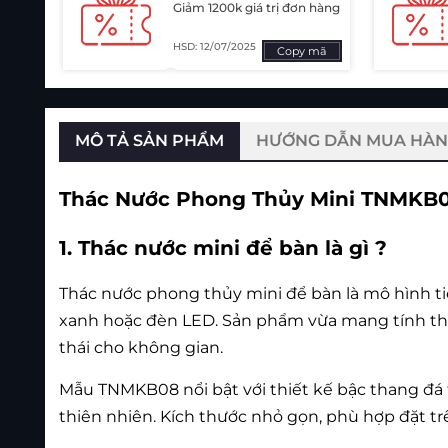
Giảm 1200k giá trị đơn hàng
HSD: 12/07/2025
Copy mã
MÔ TẢ SẢN PHẨM
HƯỚNG DẪN MUA HÀ
Thác Nước Phong Thủy Mini TNMKB08 
1. Thác nước mini để bàn là gì ?
Thác nước phong thủy mini để bàn là mô hình tiể
xanh hoặc đèn LED. Sản phẩm vừa mang tính thẩ
thái cho không gian.
Mẫu TNMKB08 nổi bật với thiết kế bậc thang đá 
thiên nhiên. Kích thước nhỏ gọn, phù hợp đặt t