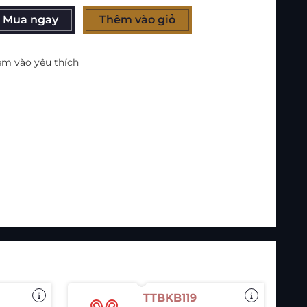
Mua ngay
Thêm vào giỏ
m vào yêu thích
TTBKB119