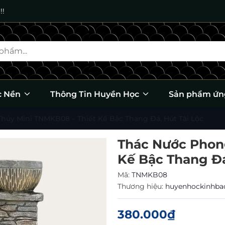
!!
c Nền
Thông Tin Huyền Học
Sản phẩm ứn
hủy Mini TNMKB08 – Thiết Kế Bậc Thang Đá, Hút Tài Lộc
Thác Nước Phon
Kế Bậc Thang Đá
Mã:
TNMKB08
Thương hiệu:
huyenhockinhb
380.000₫