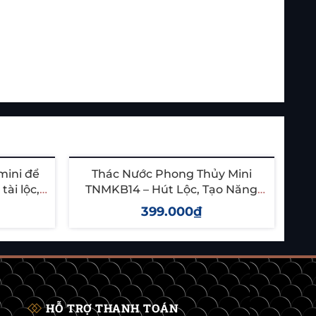
mini để
Thác Nước Phong Thủy Mini
ài lộc,
TNMKB14 – Hút Lộc, Tạo Năng
T
ng
Lượng Tích Cực Cho Không Gian
399.000₫
Sống
Thêm vào giỏ
HỖ TRỢ THANH TOÁN