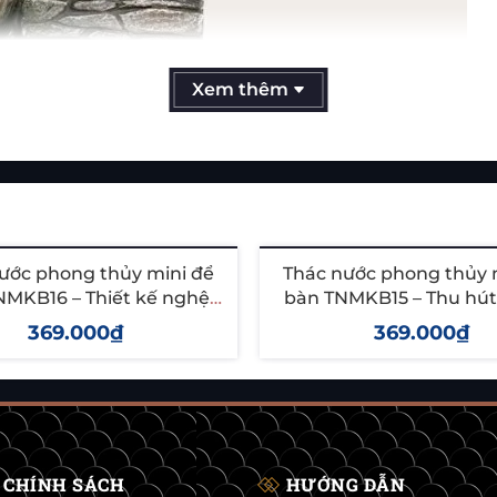
Xem thêm
ước phong thủy mini để
Thác nước phong thủy 
NMKB16 – Thiết kế nghệ
bàn TNMKB15 – Thu hút t
 mang tài lộc & bình an
trang trí sang trọ
369.000₫
369.000₫
hêm vào giỏ
Thêm vào giỏ
CHÍNH SÁCH
HƯỚNG DẪN