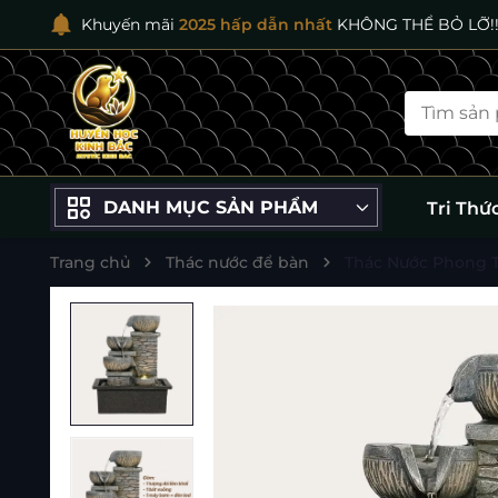
Khuyến mãi
2025 hấp dẫn nhất
KHÔNG THỂ BỎ LỠ!!
DANH MỤC SẢN PHẨM
Tri Thứ
Trang chủ
Thác nước để bàn
Thác Nước Phong T