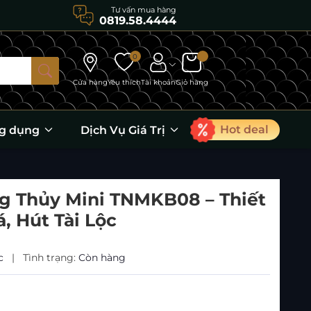
Tư vấn mua hàng
0819.58.4444
0
Cửa hàng
Yêu thích
Tài khoản
Giỏ hàng
Hot deal
g dụng
Dịch Vụ Giá Trị
g Thủy Mini TNMKB08 – Thiết
, Hút Tài Lộc
ac
|
Tình trạng:
Còn hàng