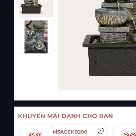
KHUYẾN MÃI DÀNH CHO BẠN
MSAGEKB200