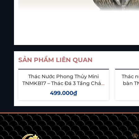
SẢN PHẨM LIÊN QUAN
Thác Nước Phong Thủy Mini
Thác n
TNMKB17 – Thác Đá 3 Tầng Chảy,
bàn T
Thu Hút Tài Lộc & May Mắn
thuật,
499.000₫
Thêm vào giỏ
T