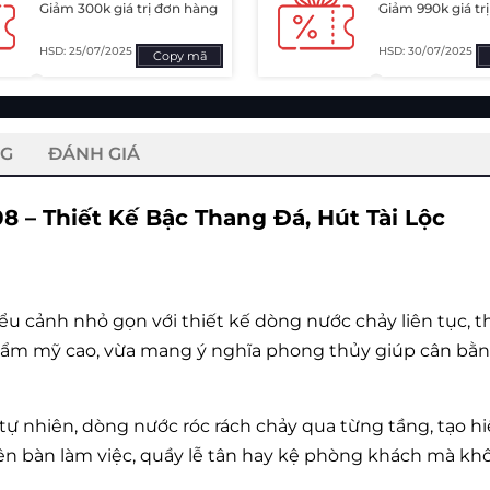
Giảm 300k giá trị đơn hàng
Giảm 990k giá tr
HSD: 25/07/2025
HSD: 30/07/2025
Copy mã
NG
ĐÁNH GIÁ
– Thiết Kế Bậc Thang Đá, Hút Tài Lộc
u cảnh nhỏ gọn với thiết kế dòng nước chảy liên tục, th
m mỹ cao, vừa mang ý nghĩa phong thủy giúp cân bằng n
tự nhiên, dòng nước róc rách chảy qua từng tầng, tạo 
rên bàn làm việc, quầy lễ tân hay kệ phòng khách mà kh