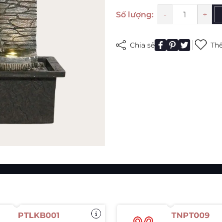
Mã giảm giá:
Số lượng:
-
+
Ngày hết hạn:
Chia sẻ
Thê
Điều kiện:
PTLKB001
TNPT009