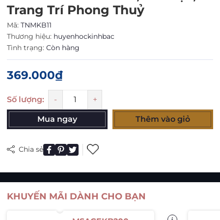
Trang Trí Phong Thuỷ
Mã:
TNMKB11
Thương hiệu:
huyenhockinhbac
Tình trạng:
Còn hàng
369.000₫
Số lượng:
-
+
Mua ngay
Thêm vào giỏ
Chia sẻ
KHUYẾN MÃI DÀNH CHO BẠN