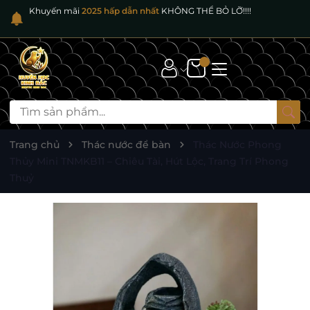
Khuyến mãi
2025 hấp dẫn nhất
KHÔNG THỂ BỎ LỠ!!!!
Trang chủ
Thác nước để bàn
Thác Nước Phong
Thủy Mini TNMKB11 – Chiêu Tài, Hút Lộc, Trang Trí Phong
Thuỷ