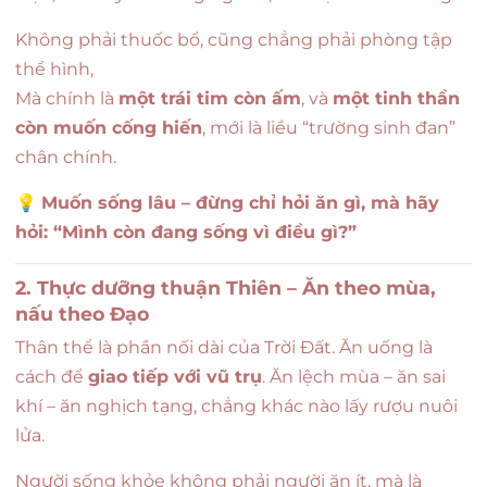
Không phải thuốc bổ, cũng chẳng phải phòng tập
thể hình,
Mà chính là
một trái tim còn ấm
, và
một tinh thần
còn muốn cống hiến
, mới là liều “trường sinh đan”
chân chính.
💡
Muốn sống lâu – đừng chỉ hỏi ăn gì, mà hãy
hỏi: “Mình còn đang sống vì điều gì?”
2. Thực dưỡng thuận Thiên – Ăn theo mùa,
nấu theo Đạo
Thân thể là phần nối dài của Trời Đất. Ăn uống là
cách để
giao tiếp với vũ trụ
. Ăn lệch mùa – ăn sai
khí – ăn nghịch tạng, chẳng khác nào lấy rượu nuôi
lửa.
Người sống khỏe không phải người ăn ít, mà là