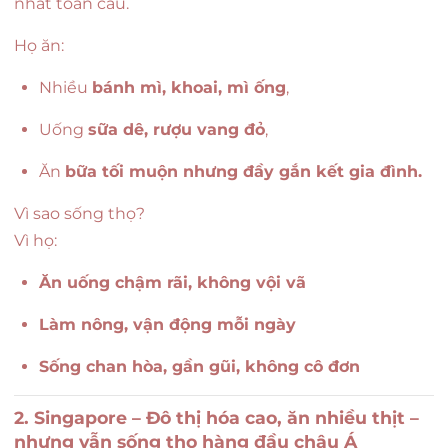
nhất toàn cầu.
Họ ăn:
Nhiều
bánh mì, khoai, mì ống
,
Uống
sữa dê, rượu vang đỏ
,
Ăn
bữa tối muộn nhưng đầy gắn kết gia đình.
Vì sao sống thọ?
Vì họ:
Ăn uống chậm rãi, không vội vã
Làm nông, vận động mỗi ngày
Sống chan hòa, gần gũi, không cô đơn
2. Singapore – Đô thị hóa cao, ăn nhiều thịt –
nhưng vẫn sống thọ hàng đầu châu Á