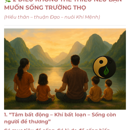
MUỐN SỐNG TRƯỜNG THỌ
(Hiểu thân – thuận Đạo – nuôi Khí Mệnh)
1. “Tâm bất động – Khí bất loạn – Sống còn
người để thương”