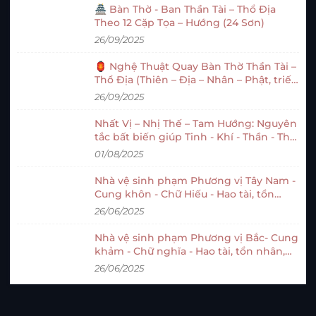
🏯 Bàn Thờ - Ban Thần Tài – Thổ Địa
Theo 12 Cặp Tọa – Hướng (24 Sơn)
26/09/2025
🏮 Nghệ Thuật Quay Bàn Thờ Thần Tài –
Thổ Địa (Thiên – Địa – Nhân – Phật, triết
lý cổ nhân minh triết )
26/09/2025
Nhất Vị – Nhị Thế – Tam Hướng: Nguyên
tắc bất biến giúp Tinh - Khí - Thần - Thu
hút quý nhân - Phát tài khi trọn chỗ
01/08/2025
ngồi làm việc !
Nhà vệ sinh phạm Phương vị Tây Nam -
Cung khôn - Chữ Hiếu - Hao tài, tổn
nhân, suy vận – Cảnh báo và cách hóa
26/06/2025
giải trong vận 9
Nhà vệ sinh phạm Phương vị Bắc- Cung
khảm - Chữ nghĩa - Hao tài, tổn nhân,
suy vận – Cảnh báo và cách hóa giải
26/06/2025
trong vận 9