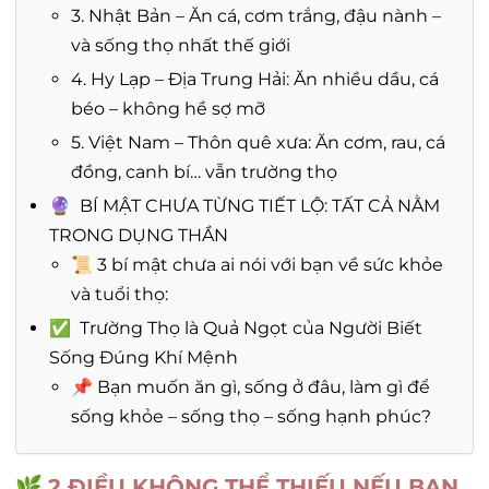
3. Nhật Bản – Ăn cá, cơm trắng, đậu nành –
và sống thọ nhất thế giới
4. Hy Lạp – Địa Trung Hải: Ăn nhiều dầu, cá
béo – không hề sợ mỡ
5. Việt Nam – Thôn quê xưa: Ăn cơm, rau, cá
đồng, canh bí… vẫn trường thọ
🔮 BÍ MẬT CHƯA TỪNG TIẾT LỘ: TẤT CẢ NẰM
TRONG DỤNG THẦN
📜 3 bí mật chưa ai nói với bạn về sức khỏe
và tuổi thọ:
✅ Trường Thọ là Quả Ngọt của Người Biết
Sống Đúng Khí Mệnh
📌 Bạn muốn ăn gì, sống ở đâu, làm gì để
sống khỏe – sống thọ – sống hạnh phúc?
🌿
2 ĐIỀU KHÔNG THỂ THIẾU NẾU BẠN