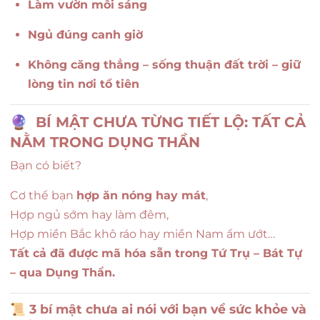
Làm vườn mỗi sáng
Ngủ đúng canh giờ
Không căng thẳng – sống thuận đất trời – giữ
lòng tin nơi tổ tiên
🔮
BÍ MẬT CHƯA TỪNG TIẾT LỘ: TẤT CẢ
NẰM TRONG DỤNG THẦN
Bạn có biết?
Cơ thể bạn
hợp ăn nóng hay mát
,
Hợp ngủ sớm hay làm đêm,
Hợp miền Bắc khô ráo hay miền Nam ẩm ướt…
Tất cả đã được mã hóa sẵn trong Tứ Trụ – Bát Tự
– qua Dụng Thần.
📜
3 bí mật chưa ai nói với bạn về sức khỏe và