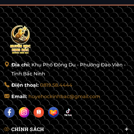
Địa chỉ:
Khu Phố Đông Du - Phường Đào Viên -
Tỉnh Bắc Ninh
Điện thoại:
0819.58.4444
Email:
huyehockinhbac@gmail.com
CHÍNH SÁCH