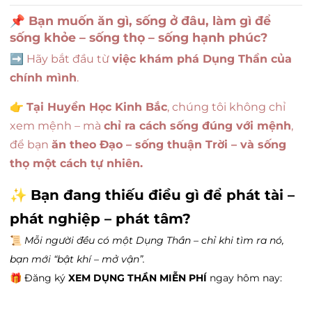
📌
Bạn muốn ăn gì, sống ở đâu, làm gì để
sống khỏe – sống thọ – sống hạnh phúc?
➡ Hãy bắt đầu từ
việc khám phá Dụng Thần của
chính mình
.
👉
Tại Huyền Học Kinh Bắc
, chúng tôi không chỉ
xem mệnh – mà
chỉ ra cách sống đúng với mệnh
,
để bạn
ăn theo Đạo – sống thuận Trời – và sống
thọ một cách tự nhiên.
✨
Bạn đang thiếu điều gì để phát tài –
phát nghiệp – phát tâm?
📜
Mỗi người đều có một Dụng Thần – chỉ khi tìm ra nó,
bạn mới “bật khí – mở vận”.
🎁 Đăng ký
XEM DỤNG THẦN MIỄN PHÍ
ngay hôm nay: