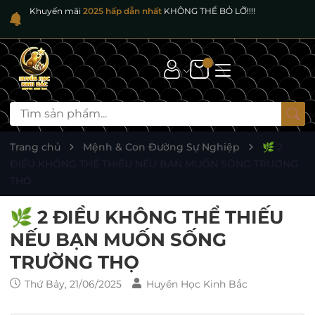
Khuyến mãi
2025 hấp dẫn nhất
KHÔNG THỂ BỎ LỠ!!!!
Trang chủ
Mệnh & Con Đường Sự Nghiệp
🌿 2
ĐIỀU KHÔNG THỂ THIẾU NẾU BẠN MUỐN SỐNG TRƯỜNG
THỌ
🌿 2 ĐIỀU KHÔNG THỂ THIẾU
NẾU BẠN MUỐN SỐNG
TRƯỜNG THỌ
Thứ Bảy, 21/06/2025
Huyền Học Kinh Bắc