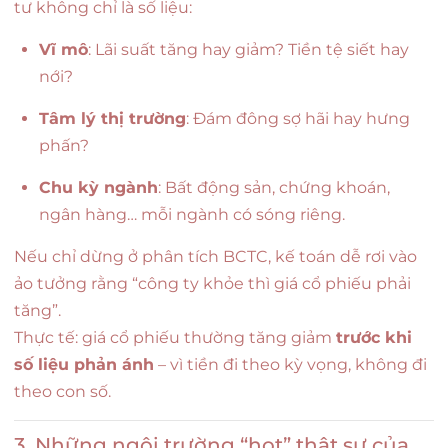
tư không chỉ là số liệu:
Vĩ mô
: Lãi suất tăng hay giảm? Tiền tệ siết hay
nới?
Tâm lý thị trường
: Đám đông sợ hãi hay hưng
phấn?
Chu kỳ ngành
: Bất động sản, chứng khoán,
ngân hàng… mỗi ngành có sóng riêng.
Nếu chỉ dừng ở phân tích BCTC, kế toán dễ rơi vào
ảo tưởng rằng “công ty khỏe thì giá cổ phiếu phải
tăng”.
Thực tế: giá cổ phiếu thường tăng giảm
trước khi
số liệu phản ánh
– vì tiền đi theo kỳ vọng, không đi
theo con số.
3. Những ngôi trường “hot” thật sự của