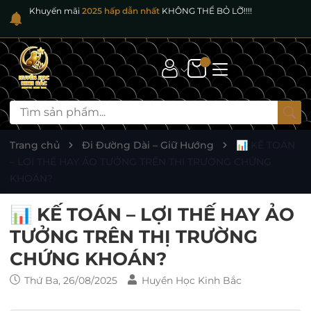
Khuyến mãi
2025 hấp dẫn nhất
KHÔNG THỂ BỎ LỠ!!!!
Trang chủ
Đi Đường Dài – Giữ Hướng
📊 KẾ TOÁN
– LỢI THẾ HAY ẢO TƯỞNG TRÊN THỊ TRƯỜNG CHỨNG
KHOÁN?
📊 KẾ TOÁN – LỢI THẾ HAY ẢO
TƯỞNG TRÊN THỊ TRƯỜNG
CHỨNG KHOÁN?
Thứ Ba, 26/08/2025
Huyền Học Kinh Bắc