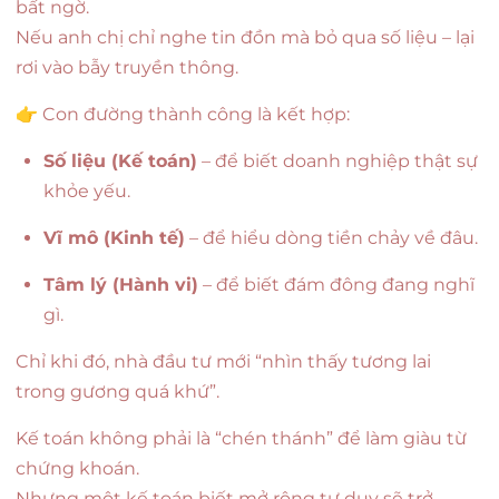
bất ngờ.
Nếu anh chị chỉ nghe tin đồn mà bỏ qua số liệu – lại
rơi vào bẫy truyền thông.
👉 Con đường thành công là kết hợp:
Số liệu (Kế toán)
– để biết doanh nghiệp thật sự
khỏe yếu.
Vĩ mô (Kinh tế)
– để hiểu dòng tiền chảy về đâu.
Tâm lý (Hành vi)
– để biết đám đông đang nghĩ
gì.
Chỉ khi đó, nhà đầu tư mới “nhìn thấy tương lai
trong gương quá khứ”.
Kế toán không phải là “chén thánh” để làm giàu từ
chứng khoán.
Nhưng một kế toán biết mở rộng tư duy sẽ trở