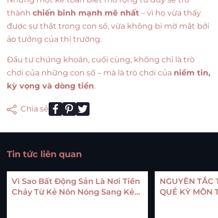
thành
chiến binh mạnh mẽ nhất
– vì họ vừa thấy
được sự thật trong con số, vừa không bị mờ mắt bởi
ảo tưởng của thị trường.
Đầu tư chứng khoán, cuối cùng, không chỉ là trò
chơi của những con số – mà là trò chơi của
niềm tin,
kỳ vọng và dòng tiền
.
Chia sẻ
Tin tức liên quan
Vì Sao Bất Động Sản Là Nơi Tiền
NGUYÊN TẮC 
Chảy Từ Kẻ Nôn Nóng Sang Kẻ
QUẺ KỲ MÔN 
Kiên Nhẫn?
BẤT ĐỐNG SẢ