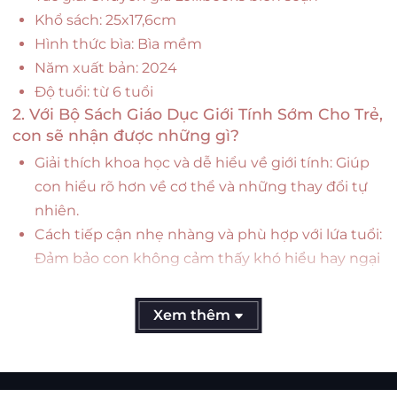
Khổ sách: 25x17,6cm
Hình thức bìa: Bìa mềm
Năm xuất bản: 2024
Độ tuổi: từ 6 tuổi
2. Với Bộ Sách Giáo Dục Giới Tính Sớm Cho Trẻ,
con sẽ nhận được những gì?
Giải thích khoa học và dễ hiểu về giới tính: Giúp
con hiểu rõ hơn về cơ thể và những thay đổi tự
nhiên.
Cách tiếp cận nhẹ nhàng và phù hợp với lứa tuổi:
Đảm bảo con không cảm thấy khó hiểu hay ngại
ngùng.
Tạo nền tảng vững chắc cho sự phát triển toàn
Xem thêm
diện: Giúp con tự tin hơn trong các mối quan hệ
và cuộc sống.