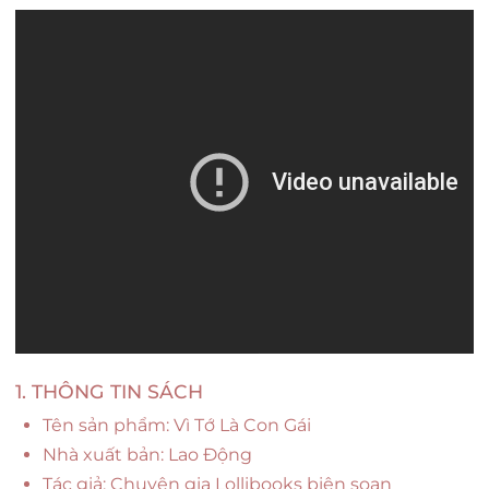
1. THÔNG TIN SÁCH
Tên sản phẩm: Vì Tớ Là Con Gái
Nhà xuất bản: Lao Động
Tác giả: Chuyên gia Lollibooks biên soạn