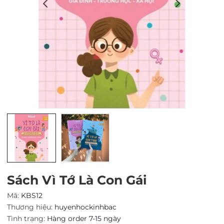
Mã giảm giá:
Ngày hết hạn:
Điều kiện:
Sách Vì Tớ Là Con Gái
Mã:
KBS12
Thương hiệu:
huyenhockinhbac
Tình trạng:
Hàng order 7-15 ngày