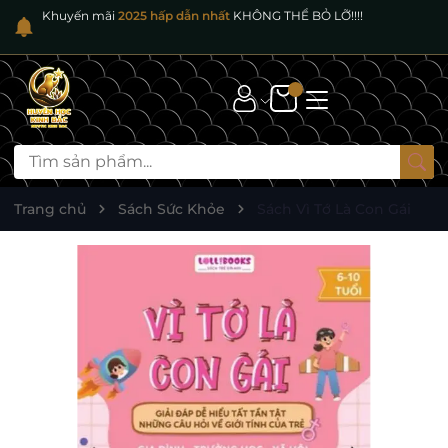
Khuyến mãi
2025 hấp dẫn nhất
KHÔNG THỂ BỎ LỠ!!!!
Trang chủ
Sách Sức Khỏe
Sách Vì Tớ Là Con Gái