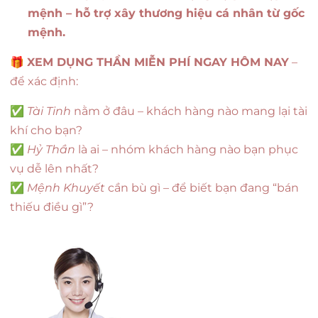
mệnh – hỗ trợ xây thương hiệu cá nhân từ gốc
mệnh.
🎁
XEM DỤNG THẦN MIỄN PHÍ NGAY HÔM NAY
–
để xác định:
✅
Tài Tinh
nằm ở đâu – khách hàng nào mang lại tài
khí cho bạn?
✅
Hỷ Thần
là ai – nhóm khách hàng nào bạn phục
vụ dễ lên nhất?
✅
Mệnh Khuyết
cần bù gì – để biết bạn đang “bán
thiếu điều gì”?