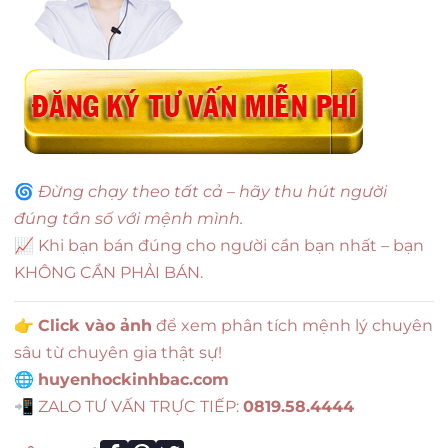
🌀
Đừng chạy theo tất cả – hãy thu hút người
đúng tần số với mệnh mình.
📈 Khi bạn bán đúng cho người cần bạn nhất – bạn
KHÔNG CẦN PHẢI BÁN.
👉
Click vào ảnh
để xem phân tích mệnh lý chuyên
sâu từ chuyên gia thật sự!
🌐
huyenhockinhbac.com
📲 ZALO TƯ VẤN TRỰC TIẾP:
0819.58.4444