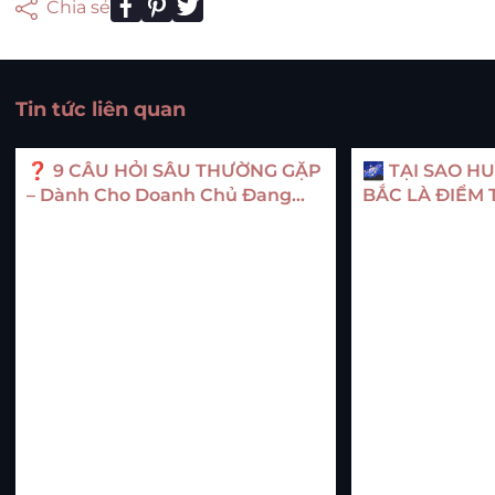
Chia sẻ
Tin tức liên quan
❓ 9 CÂU HỎI SÂU THƯỜNG GẶP
🌌 TẠI SAO H
– Dành Cho Doanh Chủ Đang
BẮC LÀ ĐIỂM 
Tìm Kiếm Khí Mệnh Thật Sự Cho
CHO DOANH 
Hành Trình Phát Triển Trường
ĐÚNG VẬN MỆ
Tồn –