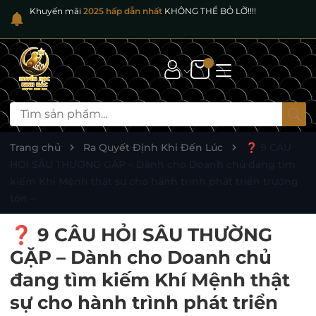
Khuyến mãi
2025 hấp dẫn nhất
KHÔNG THỂ BỎ LỠ!!!!
Trang chủ
Ra Quyết Định Khi Đến Lúc
❓ 9 CÂU
HỎI SÂU THƯỜNG GẶP – Dành cho Doanh chủ đang tìm
kiếm Khí Mệnh thật sự cho hành trình phát triển trường
tồn –
❓ 9 CÂU HỎI SÂU THƯỜNG
GẶP – Dành cho Doanh chủ
đang tìm kiếm Khí Mệnh thật
sự cho hành trình phát triển