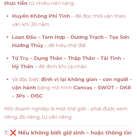
thực tiễn
từ nhiều nền tảng:
Huyền Không Phi Tinh
– để đọc thời vận theo
vận khí 20 năm
Loan Đầu – Tam Hợp – Dương Trạch – Tọa Sơn
Hướng Thủy
– để hiểu thế đất
Tứ Trụ – Dụng Thần – Thập Thần – Tài Tinh –
Hỷ Thần
– để định khí cá nhân
Và đặc biệt:
định vị lại không gian – con người –
vận hành
bằng mô hình
Canvas – SWOT – OKR
– 3Ps – DISC
Mỗi doanh nghiệp là một thế giới – phải được xem
riêng, đo riêng, tư vấn riêng.
7. ❌
Nếu không biết giờ sinh – hoặc thông tin