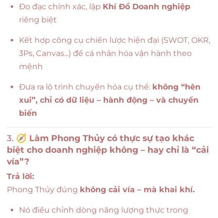
Đo đạc chính xác, lập
Khí Đồ Doanh nghiệp
riêng biệt
Kết hợp công cụ chiến lược hiện đại (SWOT, OKR,
3Ps, Canvas...) để cá nhân hóa vận hành theo
mệnh
Đưa ra lộ trình chuyển hóa cụ thể:
không “hên
xui”, chỉ có dữ liệu – hành động – và chuyển
biến
3. 🧭
Làm Phong Thủy có thực sự tạo khác
biệt cho doanh nghiệp không – hay chỉ là “cải
vía”?
Trả lời:
Phong Thủy đúng
không cải vía – mà khai khí.
Nó điều chỉnh dòng năng lượng thực trong