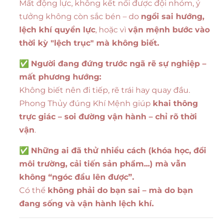
Mất động lực, không kết nối được đội nhóm, ý
tưởng không còn sắc bén – do
ngồi sai hướng,
lệch khí quyền lực
, hoặc vì
vận mệnh bước vào
thời kỳ "lệch trục" mà không biết.
✅
Người đang đứng trước ngã rẽ sự nghiệp –
mất phương hướng:
Không biết nên đi tiếp, rẽ trái hay quay đầu.
Phong Thủy đúng Khí Mệnh giúp
khai thông
trực giác – soi đường vận hành – chỉ rõ thời
vận
.
✅
Những ai đã thử nhiều cách (khóa học, đổi
môi trường, cải tiến sản phẩm...) mà vẫn
không “ngóc đầu lên được”.
Có thể
không phải do bạn sai – mà do bạn
đang sống và vận hành lệch khí.