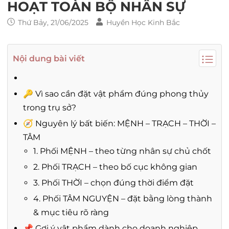
HOẠT TOÀN BỘ NHÂN SỰ
Thứ Bảy, 21/06/2025
Huyền Học Kinh Bắc
Nội dung bài viết
🔑 Vì sao cần đặt vật phẩm đúng phong thủy
trong trụ sở?
🧭 Nguyên lý bất biến: MỆNH – TRẠCH – THỜI –
TÂM
1. Phối MỆNH – theo từng nhân sự chủ chốt
2. Phối TRẠCH – theo bố cục không gian
3. Phối THỜI – chọn đúng thời điểm đặt
4. Phối TÂM NGUYỆN – đặt bằng lòng thành
& mục tiêu rõ ràng
📌 Gợi ý vật phẩm dành cho doanh nghiệp