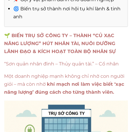
🌀 Biến trụ sở thành nơi hội tụ khí lành & tinh
anh
🌱 BIẾN TRỤ SỞ CÔNG TY – THÀNH “CỦ XẠC
NĂNG LƯỢNG” HÚT NHÂN TÀI, NUÔI DƯỠNG
LÃNH ĐẠO & KÍCH HOẠT TOÀN BỘ NHÂN SỰ
“Sơn quản nhân đinh – Thủy quản tài.” – Cổ nhân
Một doanh nghiệp mạnh không chỉ nhờ con người
giỏi – mà còn nhờ
khí mạch nơi làm việc biết ‘xạc
năng lượng’ đúng cách cho từng thành viên.