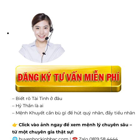
– Biết rõ Tài Tinh ở đâu
– Hỷ Thần là ai
– Mệnh Khuyết cần bù gì để hút quý nhân, đẩy tiểu nhân
👉
Click vào ảnh ngay để xem mệnh lý chuyên sâu –
từ một chuyên gia thật sự!
🌐 huyenhockinhbac.com | ☎ Zalo 0819.58.4444