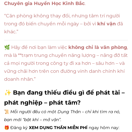
Chuyên gia Huyền Học Kinh Bắc
.
“Căn phòng không thay đổi, nhưng tâm trí người
trong đó biến chuyển mỗi ngày – bởi vì
khí vận
đã
khác.”
🌿 Hãy để nơi bạn làm việc
không chỉ là văn phòng
,
mà là **trạm trung chuyển năng lượng – nâng đỡ tất
cả mọi người trong công ty đi xa hơn – sâu hơn – và
vững chãi hơn trên con đường vinh danh chính khí
doanh nhân.”
✨
Bạn đang thiếu điều gì để phát tài –
phát nghiệp – phát tâm?
📜
Mỗi người đều có một Dụng Thần – chỉ khi tìm ra nó,
bạn mới “bật khí – mở vận”.
🎁 Đăng ký
XEM DỤNG THẦN MIỄN PHÍ
ngay hôm nay: