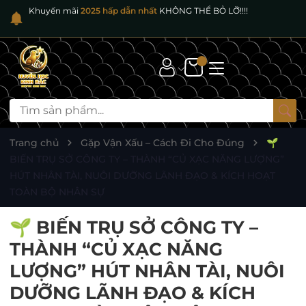
Khuyến mãi
2025 hấp dẫn nhất
KHÔNG THỂ BỎ LỠ!!!!
Trang chủ
Gặp Vận Xấu – Cách Đi Cho Đúng
🌱
BIẾN TRỤ SỞ CÔNG TY – THÀNH “CỦ XẠC NĂNG LƯỢNG”
HÚT NHÂN TÀI, NUÔI DƯỠNG LÃNH ĐẠO & KÍCH HOẠT
TOÀN BỘ NHÂN SỰ
🌱 BIẾN TRỤ SỞ CÔNG TY –
THÀNH “CỦ XẠC NĂNG
LƯỢNG” HÚT NHÂN TÀI, NUÔI
DƯỠNG LÃNH ĐẠO & KÍCH