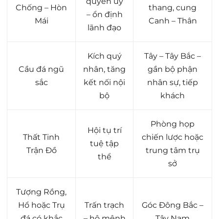
quyền uy
Chống – Hòn
thang, cung
– ổn định
Mái
Canh – Thân
lãnh đạo
Kích quý
Tây – Tây Bắc –
Cầu đá ngũ
nhân, tăng
gần bộ phận
sắc
kết nối nội
nhân sự, tiếp
bộ
khách
Phòng họp
Hội tụ trí
Thất Tinh
chiến lược hoặc
tuệ tập
Trận Đồ
trung tâm trụ
thể
sở
Tượng Rồng,
Hổ hoặc Trụ
Trấn trạch
Góc Đông Bắc –
đá có khắc
– hộ mệnh
Tây Nam