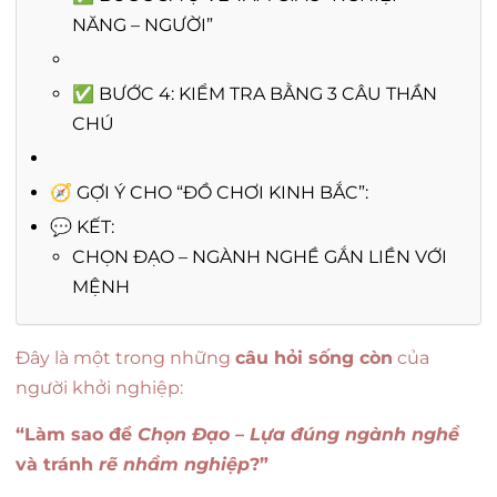
NĂNG – NGƯỜI”
✅ BƯỚC 4: KIỂM TRA BẰNG 3 CÂU THẦN
CHÚ
🧭 GỢI Ý CHO “ĐỒ CHƠI KINH BẮC”:
💬 KẾT:
CHỌN ĐẠO – NGÀNH NGHỀ GẮN LIỀN VỚI
MỆNH
Đây là một trong những
câu hỏi sống còn
của
người khởi nghiệp:
“Làm sao để
Chọn Đạo – Lựa đúng ngành nghề
và tránh
rẽ nhầm nghiệp
?”