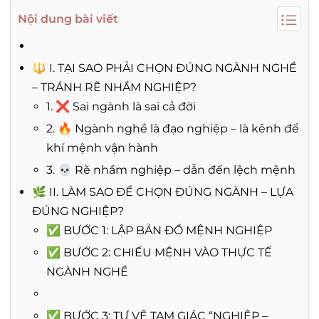
Nội dung bài viết
🔱 I. TẠI SAO PHẢI CHỌN ĐÚNG NGÀNH NGHỀ
– TRÁNH RẼ NHẦM NGHIỆP?
1. ❌ Sai ngành là sai cả đời
2. 🔥 Ngành nghề là đạo nghiệp – là kênh để
khí mệnh vận hành
3. 💀 Rẽ nhầm nghiệp – dẫn đến lệch mệnh
🌿 II. LÀM SAO ĐỂ CHỌN ĐÚNG NGÀNH – LỰA
ĐÚNG NGHIỆP?
✅ BƯỚC 1: LẬP BẢN ĐỒ MỆNH NGHIỆP
✅ BƯỚC 2: CHIẾU MỆNH VÀO THỰC TẾ
NGÀNH NGHỀ
✅ BƯỚC 3: TỰ VẼ TAM GIÁC “NGHIỆP –