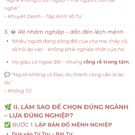
“Nghề không chọn người – mà người chọn sai
nghề.”
–
Khuyết Danh – Tập Kinh Vô Tự
3. 💀
Rẽ nhầm nghiệp – dẫn đến lệch mệnh
Nhiều người đang sống đời của cha mẹ, thầy cô,
xã hội áp vào – không phải
nghiệp thật của họ
.
Họ giàu có ngoài đời – nhưng
rỗng rễ trong tâm
.
💬 “Người không có Đạo, dù thành công vẫn là lạc
lối.”
–
Khổng Tử
🌿
II. LÀM SAO ĐỂ CHỌN ĐÚNG NGÀNH
– LỰA ĐÚNG NGHIỆP?
✅ BƯỚC 1:
LẬP BẢN ĐỒ MỆNH NGHIỆP
Dựa vào Tứ Trụ – Bát Tự
: