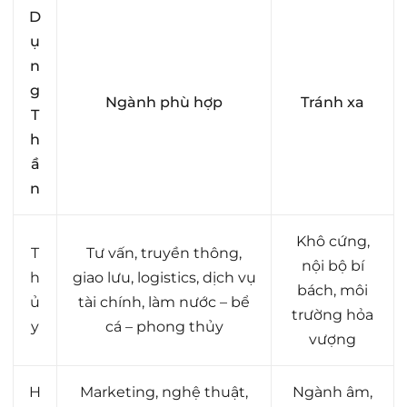
D
ụ
n
g
Ngành phù hợp
Tránh xa
T
h
ầ
n
Khô cứng,
T
Tư vấn, truyền thông,
nội bộ bí
h
giao lưu, logistics, dịch vụ
bách, môi
ủ
tài chính, làm nước – bể
trường hỏa
y
cá – phong thủy
vượng
H
Marketing, nghệ thuật,
Ngành âm,