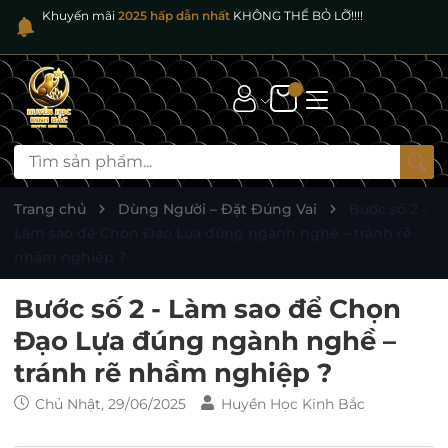
Khuyến mãi
2025 hấp dẫn nhất
KHÔNG THỂ BỎ LỠ!!!!
Trang chủ
Dùng Người – Đặt Đúng Vai
Bước số 2 -
Làm sao để Chọn Đạo Lựa đúng ngành nghề – tránh rẽ
nhầm nghiệp ?
Bước số 2 - Làm sao để Chọn
Đạo Lựa đúng ngành nghề –
tránh rẽ nhầm nghiệp ?
Chủ Nhật, 29/06/2025
Huyền Học Kinh Bắc