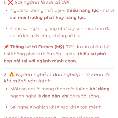
1. ❌
Sai ngành là sai cả đời
Người ta không thất bại vì
thiếu năng lực
– mà vì
sai môi trường phát huy năng lực.
Chọn sai ngành giống như cây sen mọc trên đá:
có nỗ lực mấy cũng chẳng nở hoa.
📌
Thống kê từ Forbes (Mỹ)
: 72% doanh nhân thất
bại không phải vì thiếu vốn – mà vì
thiếu sự phù
hợp nội tại với ngành mình chọn.
2. 🔥
Ngành nghề là đạo nghiệp – là kênh để
khí mệnh vận hành
Mỗi con người mang theo một luồng
khí riêng
–
ngành nghề là
đạo dẫn khí
đó ra đời sống.
Sai nghề = nghịch khí = hao khí = tổn mệnh.