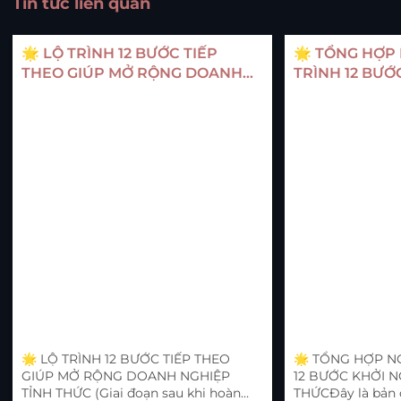
Tin tức liên quan
🌟 LỘ TRÌNH 12 BƯỚC TIẾP
🌟 TỔNG HỢP 
THEO GIÚP MỞ RỘNG DOANH
TRÌNH 12 BƯỚ
NGHIỆP TỈNH THỨC - Phần 2
TỈNH THỨC
🌟 LỘ TRÌNH 12 BƯỚC TIẾP THEO
🌟 TỔNG HỢP N
GIÚP MỞ RỘNG DOANH NGHIỆP
12 BƯỚC KHỞI N
TỈNH THỨC (Giai đoạn sau khi hoàn
THỨCĐây là bản 