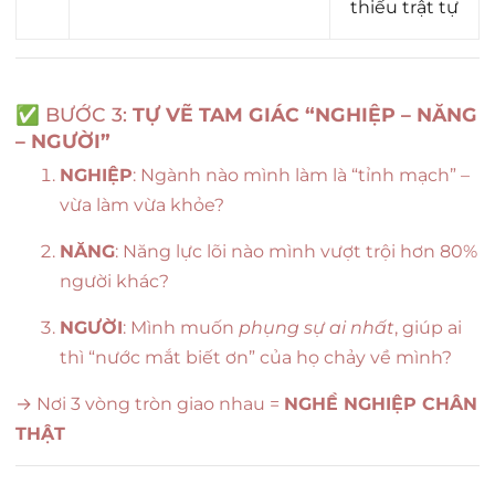
thiếu trật tự
✅ BƯỚC 3:
TỰ VẼ TAM GIÁC “NGHIỆP – NĂNG
– NGƯỜI”
NGHIỆP
: Ngành nào mình làm là “tỉnh mạch” –
vừa làm vừa khỏe?
NĂNG
: Năng lực lõi nào mình vượt trội hơn 80%
người khác?
NGƯỜI
: Mình muốn
phụng sự ai nhất
, giúp ai
thì “nước mắt biết ơn” của họ chảy về mình?
→ Nơi 3 vòng tròn giao nhau =
NGHỀ NGHIỆP CHÂN
THẬT