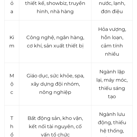
ỏ
thiết kế, showbiz, truyền
nước, lạnh,
a
hình, nhà hàng
đơn điệu
Hỏa vượng,
Ki
Công nghệ, ngân hàng,
hỗn loạn,
m
cơ khí, sản xuất thiết bị
cảm tính
nhiều
Ngành lặp
M
Giáo dục, sức khỏe, spa,
lại, máy móc,
ộ
xây dựng đội nhóm,
thiếu sáng
c
nông nghiệp
tạo
Ngành lưu
T
Bất động sản, kho vận,
động, thiếu
h
kết nối tài nguyên, cố
hệ thống,
ổ
vấn tổ chức