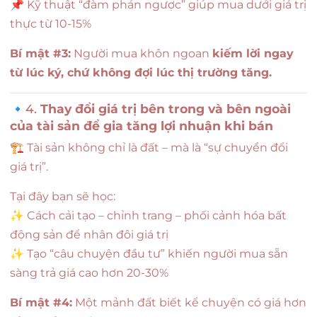
📌 Kỹ thuật “đàm phán ngược” giúp mua dưới giá trị
thực từ 10-15%
Bí mật #3:
Người mua khôn ngoan
kiếm lời ngay
từ lúc ký, chứ không đợi lúc thị trường tăng.
🔹4.
Thay đổi giá trị bên trong và bên ngoài
của tài sản để gia tăng lợi nhuận khi bán
🏗️ Tài sản không chỉ là đất – mà là “sự chuyển đổi
giá trị”.
Tại đây bạn sẽ học:
✨ Cách cải tạo – chỉnh trang – phối cảnh hóa bất
động sản để nhân đôi giá trị
✨ Tạo “câu chuyện đầu tư” khiến người mua sẵn
sàng trả giá cao hơn 20-30%
Bí mật #4:
Một mảnh đất biết kể chuyện có giá hơn