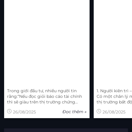
CHỨNG KHOÁN?
Kiên Nhẫn?
Trong giới đầu tư, nhiều người tin
1. Người kiên trì
rằng:“Nếu đọc giỏi báo cáo tài chính
Có một chân lý m
thì sẽ giàu trên thị trường chứng
thị trường bất đ
khoán.”Nếu vậy thì lẽ ra những người
cốt ghi tâm: “Ngườ
Đọc thêm »
26/08/2025
26/08/2025
làm kế toán đã trở thành những nhà
kiên nhẫn, không 
đầu tư thành công nhất, và các
chiến thắng.Ông 
trường đào tạo kế toán đã phải là
có từ hòa tới thu
những trường hot nhất thế giới.
dĩ là cuộc chơi của t