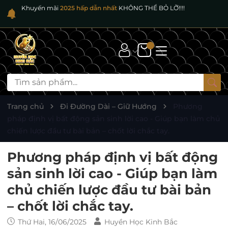
Khuyến mãi
2025 hấp dẫn nhất
KHÔNG THỂ BỎ LỠ!!!!
Trang chủ
Đi Đường Dài – Giữ Hướng
Phương
pháp định vị bất động sản sinh lời cao - Giúp bạn làm chủ
chiến lược đầu tư bài bản – chốt lời chắc tay.
Phương pháp định vị bất động
sản sinh lời cao - Giúp bạn làm
chủ chiến lược đầu tư bài bản
– chốt lời chắc tay.
Thứ Hai, 16/06/2025
Huyền Học Kinh Bắc