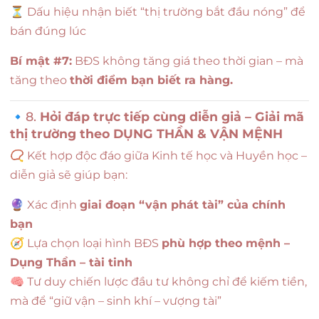
⏳ Dấu hiệu nhận biết “thị trường bắt đầu nóng” để
bán đúng lúc
Bí mật #7:
BĐS không tăng giá theo thời gian – mà
tăng theo
thời điểm bạn biết ra hàng.
🔹8.
Hỏi đáp trực tiếp cùng diễn giả – Giải mã
thị trường theo DỤNG THẦN & VẬN MỆNH
📿 Kết hợp độc đáo giữa Kinh tế học và Huyền học –
diễn giả sẽ giúp bạn:
🔮 Xác định
giai đoạn “vận phát tài” của chính
bạn
🧭 Lựa chọn loại hình BĐS
phù hợp theo mệnh –
Dụng Thần – tài tinh
🧠 Tư duy chiến lược đầu tư không chỉ để kiếm tiền,
mà để “giữ vận – sinh khí – vượng tài”