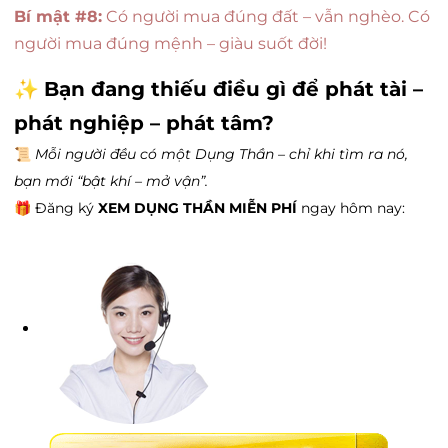
Bí mật #8:
Có người mua đúng đất – vẫn nghèo. Có
người mua đúng mệnh – giàu suốt đời!
✨
Bạn đang thiếu điều gì để phát tài –
phát nghiệp – phát tâm?
📜
Mỗi người đều có một Dụng Thần – chỉ khi tìm ra nó,
bạn mới “bật khí – mở vận”.
🎁 Đăng ký
XEM DỤNG THẦN MIỄN PHÍ
ngay hôm nay: