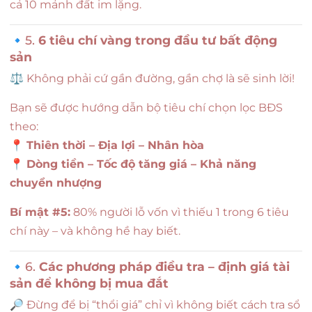
cả 10 mảnh đất im lặng.
🔹5.
6 tiêu chí vàng trong đầu tư bất động
sản
⚖️ Không phải cứ gần đường, gần chợ là sẽ sinh lời!
Bạn sẽ được hướng dẫn bộ tiêu chí chọn lọc BĐS
theo:
📍
Thiên thời – Địa lợi – Nhân hòa
📍
Dòng tiền – Tốc độ tăng giá – Khả năng
chuyển nhượng
Bí mật #5:
80% người lỗ vốn vì thiếu 1 trong 6 tiêu
chí này – và không hề hay biết.
🔹6.
Các phương pháp điều tra – định giá tài
sản để không bị mua đắt
🔎 Đừng để bị “thổi giá” chỉ vì không biết cách tra sổ