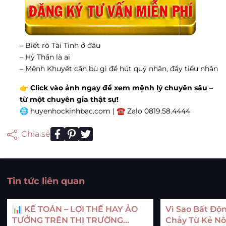
– Biết rõ Tài Tinh ở đâu
– Hỷ Thần là ai
– Mệnh Khuyết cần bù gì để hút quý nhân, đẩy tiểu nhân
👉
Click vào ảnh ngay để xem mệnh lý chuyên sâu –
từ một chuyên gia thật sự!
🌐 huyenhockinhbac.com | ☎ Zalo 0819.58.4444
Chia sẻ
Tin tức liên quan
📊 KẾ TOÁN – LỢI THẾ HAY ẢO
Vì Sao Bất Độn
TƯỞNG TRÊN THỊ TRƯỜNG
Chảy Từ Kẻ N