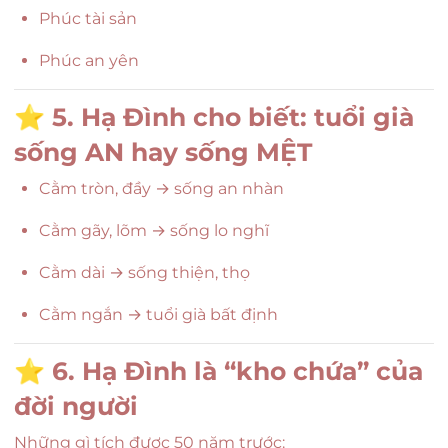
Phúc tài sản
Phúc an yên
⭐
5. Hạ Đình cho biết: tuổi già
sống AN hay sống MỆT
Cằm tròn, đầy → sống an nhàn
Cằm gãy, lõm → sống lo nghĩ
Cằm dài → sống thiện, thọ
Cằm ngắn → tuổi già bất định
⭐
6. Hạ Đình là “kho chứa” của
đời người
Những gì tích được 50 năm trước: