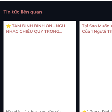
Tin tức liên quan
⭐ TAM ĐÌNH BÌNH ỔN - NGŨ
Tại Sao Muốn
NHẠC CHIỀU QUY TRONG
Của 1 Người T
DOANH NGHIỆP LÀ GÌ?
Đình?
Hãy nhìn vào doanh nghiệp của
⭐ 1. Trung Đình l