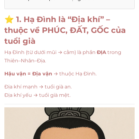
⭐
1. Hạ Đình là “Địa khí” –
thuộc về PHÚC, ĐẤT, GỐC của
tuổi già
Hạ Đình (từ dưới mũi → cằm) là phần
ĐỊA
trong
Thiên–Nhân–Địa.
Hậu vận = Địa vận
→ thuộc Hạ Đình.
Địa khí mạnh → tuổi già an.
Địa khí yếu → tuổi già mệt.