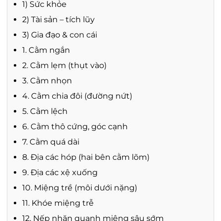
1) Sức khỏe
2) Tài sản – tích lũy
3) Gia đạo & con cái
1. Cằm ngắn
2. Cằm lẹm (thụt vào)
3. Cằm nhọn
4. Cằm chia đôi (đường nứt)
5. Cằm lệch
6. Cằm thô cứng, góc cạnh
7. Cằm quá dài
8. Địa các hóp (hai bên cằm lõm)
9. Địa các xệ xuống
10. Miệng trề (môi dưới nặng)
11. Khóe miệng trễ
12. Nếp nhăn quanh miệng sâu sớm