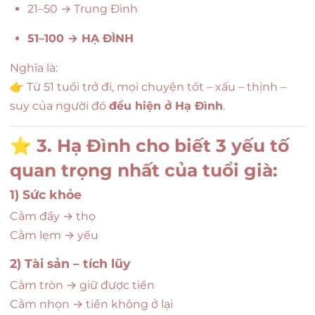
21–50 → Trung Đình
51–100 → HẠ ĐÌNH
Nghĩa là:
👉 Từ 51 tuổi trở đi, mọi chuyện tốt – xấu – thịnh –
suy của người đó
đều hiện ở Hạ Đình
.
⭐
3. Hạ Đình cho biết 3 yếu tố
quan trọng nhất của tuổi già:
1) Sức khỏe
Cằm đầy → thọ
Cằm lẹm → yếu
2) Tài sản – tích lũy
Cằm tròn → giữ được tiền
Cằm nhọn → tiền không ở lại