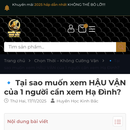
Khuyến mãi
2025 hấp dẫn nhất
KHÔNG THỂ BỎ LỠ!!!!
Trang chủ
Chọn Thời – Không Cưỡng Vận
🔹 Tại
sao muốn xem HẬU VẬN của 1 người cần xem Hạ Đình?
🔹 Tại sao muốn xem HẬU VẬN
của 1 người cần xem Hạ Đình?
Thứ Hai, 17/11/2025
Huyền Học Kinh Bắc
Nội dung bài viết