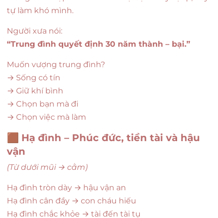
tự làm khó mình.
Người xưa nói:
“Trung đình quyết định 30 năm thành – bại.”
Muốn vượng trung đình?
→ Sống có tín
→ Giữ khí bình
→ Chọn bạn mà đi
→ Chọn việc mà làm
🟫
Hạ đình – Phúc đức, tiền tài và hậu
vận
(Từ dưới mũi → cằm)
Hạ đình tròn dày → hậu vận an
Hạ đình cân đầy → con cháu hiếu
Hạ đình chắc khỏe → tài đến tài tụ