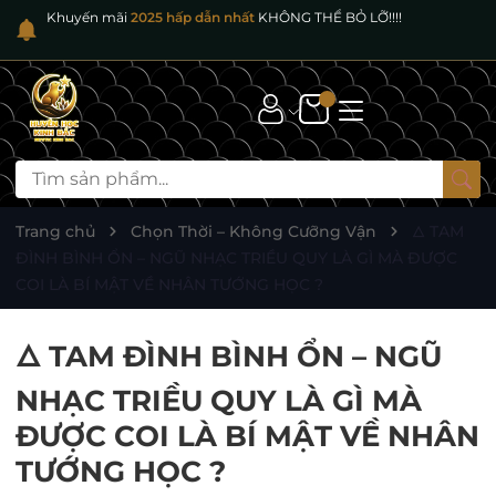
Khuyến mãi
2025 hấp dẫn nhất
KHÔNG THỂ BỎ LỠ!!!!
Trang chủ
Chọn Thời – Không Cưỡng Vận
🜂 TAM
ĐÌNH BÌNH ỔN – NGŨ NHẠC TRIỀU QUY LÀ GÌ MÀ ĐƯỢC
COI LÀ BÍ MẬT VỀ NHÂN TƯỚNG HỌC ?
🜂 TAM ĐÌNH BÌNH ỔN – NGŨ
NHẠC TRIỀU QUY LÀ GÌ MÀ
ĐƯỢC COI LÀ BÍ MẬT VỀ NHÂN
TƯỚNG HỌC ?