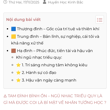
Thứ Hai, 17/11/2025
Huyền Học Kinh Bắc
Nội dung bài viết
🟦 Thượng đình – Gốc của trí tuệ và thiên khí
🟨 Trung đình – Bản lĩnh, sự nghiệp, cái tôi và
khả năng xử thế
🟫 Hạ đình – Phúc đức, tiền tài và hậu vận
Khi ngũ nhạc triều quy:
⭐ 1. Trí sáng nhưng tâm không kiêu
⭐ 2. Hành sự có đạo
⭐ 3. Hậu vận ngày càng mạnh
🜂 TAM ĐÌNH BÌNH ỔN – NGŨ NHẠC TRIỀU QUY LÀ
GÌ MÀ ĐƯỢC COI LÀ BÍ MẬT VỀ NHÂN TƯỚNG HỌC ?