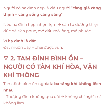
Người có hạ đình đẹp là kiểu người “
càng già càng
thịnh – càng sống càng sáng
”.
Nếu hạ đình hẹp, nhọn, lẹm → cần tu dưỡng thiện
đức để tích phúc, mở đất, mở lòng, mở phước.
Vì
hạ đình là đất
.
Đất muốn dày – phải được vun.
🜄
2. TAM ĐÌNH BÌNH ỔN –
NGƯỜI CÓ TÂM KHÍ HÒA, VẬN
KHÍ THÔNG
Tam đình bình ổn nghĩa là
ba tầng khí không lệch
nhau
:
– Thượng đình không quá dài → không chỉ nghĩ mà
không làm