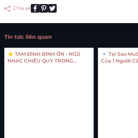
Chia sẻ
Tin tức liên quan
⭐ TAM ĐÌNH BÌNH ỔN - NGŨ
🔹 Tại Sao M
NHẠC CHIỀU QUY TRONG
Của 1 Người C
DOANH NGHIỆP LÀ GÌ?