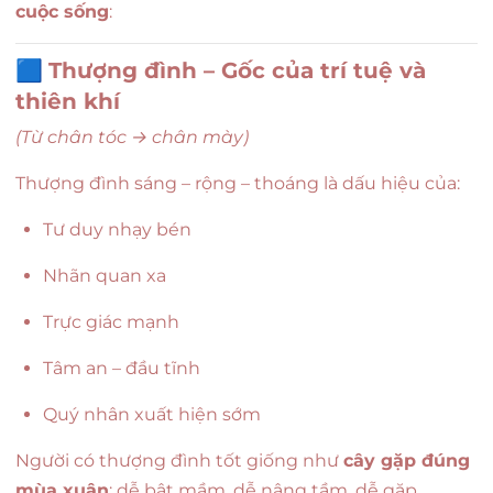
cuộc sống
:
🟦
Thượng đình – Gốc của trí tuệ và
thiên khí
(Từ chân tóc → chân mày)
Thượng đình sáng – rộng – thoáng là dấu hiệu của:
Tư duy nhạy bén
Nhãn quan xa
Trực giác mạnh
Tâm an – đầu tĩnh
Quý nhân xuất hiện sớm
Người có thượng đình tốt giống như
cây gặp đúng
mùa xuân
: dễ bật mầm, dễ nâng tầm, dễ gặp