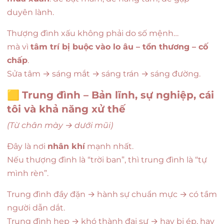
duyên lành.
Thượng đình xấu không phải do số mệnh…
mà vì
tâm trí bị buộc vào lo âu – tổn thương – cố
chấp
.
Sửa tâm → sáng mắt → sáng trán → sáng đường.
🟨
Trung đình – Bản lĩnh, sự nghiệp, cái
tôi và khả năng xử thế
(Từ chân mày → dưới mũi)
Đây là nơi
nhân khí
mạnh nhất.
Nếu thượng đình là “trời ban”, thì trung đình là “tự
mình rèn”.
Trung đình đầy đặn → hành sự chuẩn mực → có tầm
người dẫn dắt.
Trung đình hẹp → khó thành đại sự → hay bị ép, hay