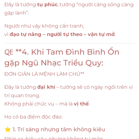
Đây là tướng
tụ phúc
, tướng “người càng sống càng
gặp lành”.
Người như vậy không cần tranh,
vì
đạo tự nâng – người tự theo – vận tự mở
.
🜀 **4. Khi Tam Đình Bình Ổn
gặp Ngũ Nhạc Triều Quy:
ĐƠN GIẢN LÀ MỆNH LÀM CHỦ**
Đây là tướng
đại khí
– tướng sẽ có ngày ngồi trên vị
trí quan trọng.
Không phải chức vụ – mà là
vị thế
.
Họ có ba điểm độc đáo:
⭐ 1. Trí sáng nhưng tâm không kiêu
Nhìn xa, hiểu sâu, nhưng không tự mãn.